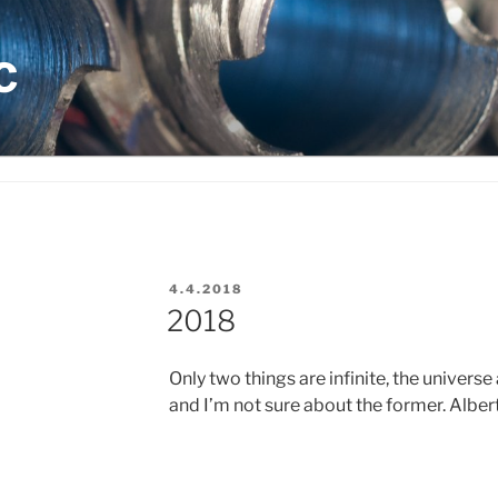
C
JULKAISTU
4.4.2018
2018
Only two things are infinite, the univers
and I’m not sure about the former. Albert